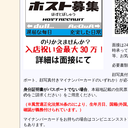
面接は2
時承って
等、お気
必要書類
顔写真付
ポート、顔写真付きマイナンバーカードのいずれか）が必
身分証明書がパスポートでない場合
、本籍地記載の住民票
の
をご請求ください）をご用意ください。
（※風営適正化法第36条の2により、生年月日、国籍(外
確認が義務付けられています。）
マイナンバーカードをお持ちの場合はコンビニエンススト
もあります。