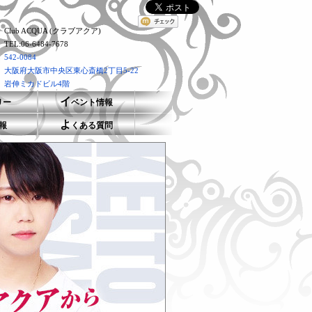
Club ACQUA (クラブアクア)
TEL:06-6484-7678
542-0084
大阪府大阪市中央区東心斎橋2丁目5-22
岩伸ミカドビル4階
イ
リー
ベント情報
よ
報
くある質問