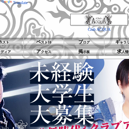
y
Translate
Club ACQUA
ホ
ベ
ブ
ギ
スト
スト10
ログ
ャラ
メ
ア
掲
求
ディア
クセス
示板
人情