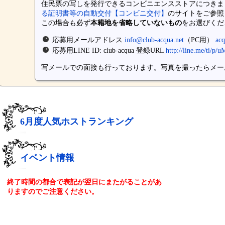
住民票の写しを発行できるコンビニエンスストアにつきま
る証明書等の自動交付【コンビニ交付】
のサイトをご参照
この場合も必ず
本籍地を省略していないもの
をお選びくだ
応募用メールアドレス
info@club-acqua.net
（PC用）
ac
応募用LINE ID: club-acqua 登録URL
http://line.me/ti/p/
写メールでの面接も行っております。写真を撮ったらメー
6月度人気ホストランキング
イベント情報
終了時間の都合で表記が翌日にまたがることがあ
りますのでご注意ください。