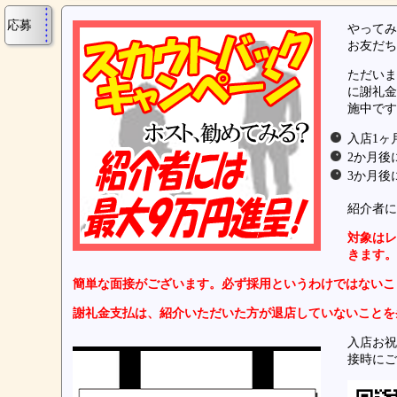
応募
やってみ
お友だち
ただいま
に謝礼金
施中です
入店1ヶ
2か月後
3か月後
紹介者に
対象はレ
きます。
簡単な面接がございます。必ず採用というわけではないこ
謝礼金支払は、紹介いただいた方が退店していないことを
入店お祝
接時にご