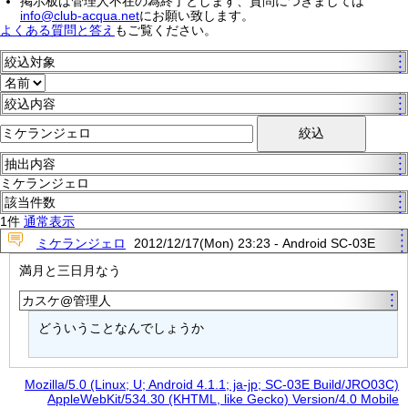
掲示板は管理人不在の為終了とします、質問につきましては
info@club-acqua.net
にお願い致します。
よくある質問と答え
もご覧ください。
絞込対象
絞込内容
抽出内容
ミケランジェロ
該当件数
1件
通常表示
ミケランジェロ
2012/12/17(Mon) 23:23 - Android SC-03E
満月と三日月なう
カスケ@管理人
どういうことなんでしょうか
Mozilla/5.0 (Linux; U; Android 4.1.1; ja-jp; SC-03E Build/JRO03C)
AppleWebKit/534.30 (KHTML, like Gecko) Version/4.0 Mobile