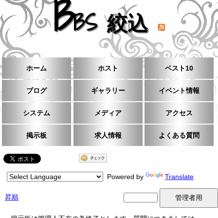
B
BS 絞込
ホーム
ホスト
ベスト10
ブログ
ギャラリー
イベント情報
システム
メディア
アクセス
掲示板
求人情報
よくある質問
Powered by
Translate
昇順