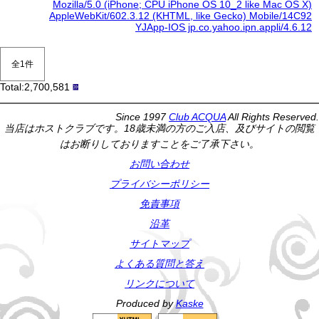
Mozilla/5.0 (iPhone; CPU iPhone OS 10_2 like Mac OS X)
AppleWebKit/602.3.12 (KHTML, like Gecko) Mobile/14C92
YJApp-IOS jp.co.yahoo.ipn.appli/4.6.12
全1件
Total:2,700,581
Since 1997
Club ACQUA
All Rights Reserved.
当店はホストクラブです。18歳未満の方のご入店、及びサイトの閲覧
はお断りしておりますことをご了承下さい。
お問い合わせ
プライバシーポリシー
免責事項
沿革
サイトマップ
よくある質問と答え
リンクについて
Produced by
Kaske