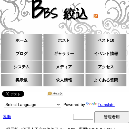
B
BS 絞込
ホーム
ホスト
ベスト10
ブログ
ギャラリー
イベント情報
システム
メディア
アクセス
掲示板
求人情報
よくある質問
Powered by
Translate
昇順